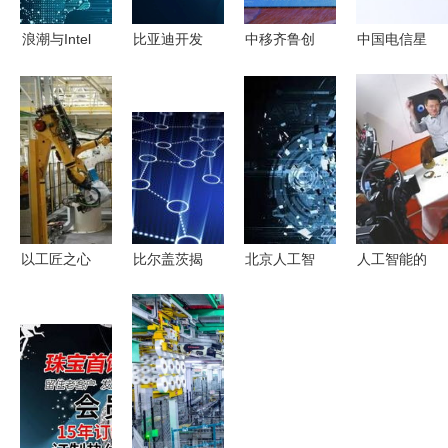
浪潮与Intel
比亚迪开发
中移齐鲁创
中国电信星
携手加速AI
者创新大赛
新院 以科
辰软件工厂
创新进程
圆满落幕
技之笔，绘
发布国内首
共筑开放智
10强团队解
就“人工智
款破局性AI
能生态之路
读智能汽车
能+”创新发
开发工具，
创新应用新
展新画卷
开启人工智
方向
能应用软件
开发新篇章
以工匠之心
比尔盖茨揭
北京人工智
人工智能的
造车，以智
示2019五
能培训与软
世纪对决
能之翼翱翔
大最赚钱新
件开发成本
从概念股热
实体制造与
兴行业 人
解析 从入
潮到应用软
人工智能的
工智能应用
门到精通的
件开发的未
融合发展之
软件开发引
投资规划
来
路
领未来