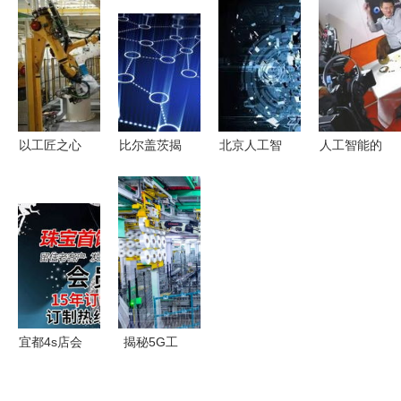
创新进程
圆满落幕
技之笔，绘
发布国内首
共筑开放智
10强团队解
就“人工智
款破局性AI
能生态之路
读智能汽车
能+”创新发
开发工具，
创新应用新
展新画卷
开启人工智
方向
能应用软件
开发新篇章
以工匠之心
比尔盖茨揭
北京人工智
人工智能的
造车，以智
示2019五
能培训与软
世纪对决
能之翼翱翔
大最赚钱新
件开发成本
从概念股热
实体制造与
兴行业 人
解析 从入
潮到应用软
人工智能的
工智能应用
门到精通的
件开发的未
融合发展之
软件开发引
投资规划
来
路
领未来
宜都4s店会
揭秘5G工
员管理系统
厂搭建全流
包教包会的
程 这些黑